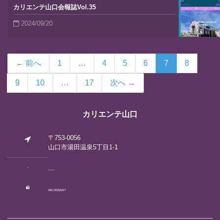
カリエンテ山口会報誌Vol.35
2024/09/20
← 前へ
1
…
4
5
6
7
8
9
10
…
17
次へ →
カリエンテ山口
〒753-0056
山口市湯田温泉5丁目1-1
083 (922)2792
083 (932)6417