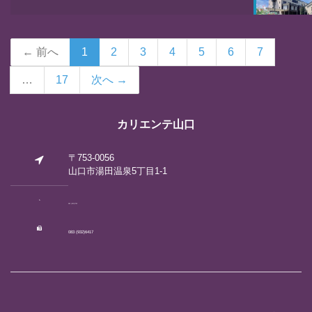
← 前へ
1
2
3
4
5
6
7
…
17
次へ →
カリエンテ山口
〒753-0056
山口市湯田温泉5丁目1-1
083 (922)2792
083 (932)6417