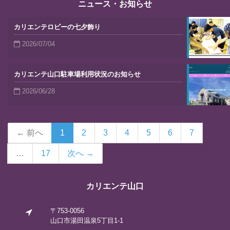
ニュース・お知らせ
カリエンテロビーの七夕飾り
2026/07/04
カリエンテ山口駐車場利用状況のお知らせ
2026/06/28
← 前へ
1
2
3
4
5
6
7
…
17
次へ →
カリエンテ山口
〒753-0056
山口市湯田温泉5丁目1-1