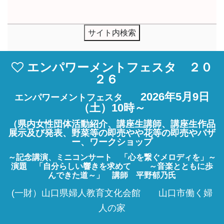
エンパワーメントフェスタ ２０
２６
2026年5月9日
エンパワーメントフェスタ
（土）10時～
（県内女性団体活動紹介、講座生講師、講座生作品
展示及び発表、野菜等の即売やや花等の即売やバザ
ー、ワークショップ
～記念講演、ミニコンサート 「心を繋ぐメロディを」～
演題 「自分らしい響きを求めて ～音楽とともに歩
んできた道～」
講師 平野郁乃氏
(一財）山口県婦人教育文化会館 山口市働く婦
人の家