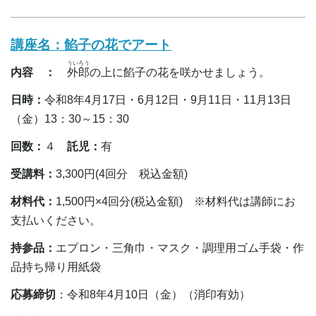
講座名：
餡子の花でアート
ういろう
内容 ：
外郎
の上に餡子の花を咲かせましょう。
日時：
令和8年4月17日・6月12日・9月11日・11月13日
（金）13：30～15：30
回数：
４
託児：
有
受講料：
3,300円(4回分 税込金額)
材料代
：
1,500円×4回分(税込金額) ※材料代は講師にお
支払いください。
持参品
：
エプロン・三角巾・マスク・調理用ゴム手袋・作
品持ち帰り用紙袋
応募締切
：令和8年4月10日（金）（消印有効）