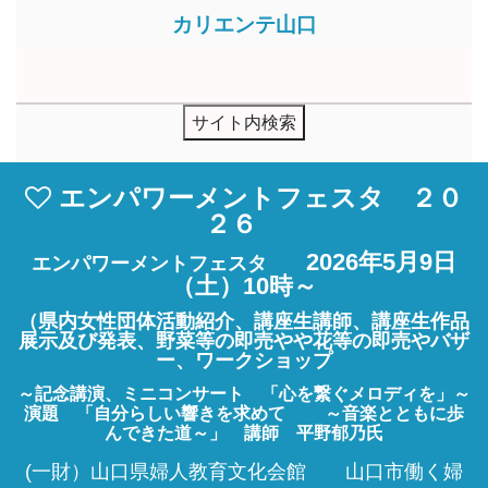
カリエンテ山口
エンパワーメントフェスタ ２０
２６
2026年5月9日
エンパワーメントフェスタ
（土）10時～
（県内女性団体活動紹介、講座生講師、講座生作品
展示及び発表、野菜等の即売やや花等の即売やバザ
ー、ワークショップ
～記念講演、ミニコンサート 「心を繋ぐメロディを」～
演題 「自分らしい響きを求めて ～音楽とともに歩
んできた道～」
講師 平野郁乃氏
(一財）山口県婦人教育文化会館 山口市働く婦