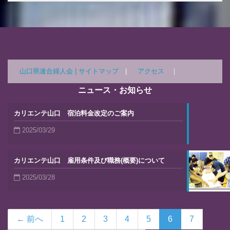
山口県連合婦人会 |
サイトマップ
|
アクセス
｜
ニュース・お知らせ
カリエンテ山口 宿泊料金改定のご案内
2025/03/29
カリエンテ山口 雇用条件及び職務(概要)について
2025/03/28
← 前へ
1
2
3
4
5
6
7